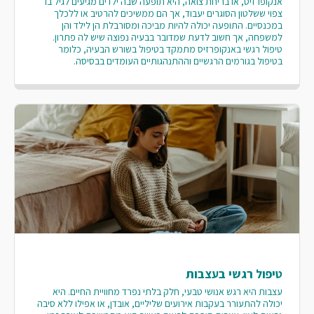
אנקופרזיס, או בריחת צואה, היא תופעה שבה ילדים מגיעים לגיל בו
צפוי ששלטון הסוגרים יעבוד, אך הם ממשיכים להרטיב או ללכלך
במכנסיים. התופעה יכולה להיות מביכה ומסורבלת הן לילד והן
למשפחה, אך חשוב לדעת שמדובר בבעיה נפוצה שיש לה פתרון.
טיפול רגשי באנקופרזיס מתמקד בטיפול בשורש הבעיה, כלומר
בטיפול בגורמים הרגשיים וההתנהגותיים העומדים בבסיסה.
טיפול רגשי בעצבות
עצבות היא רגש אנושי טבעי, חלק בלתי נפרד מחוויית החיים. היא
יכולה להתעורר בעקבות אירועים שליליים, אובדן, או אפילו ללא סיבה