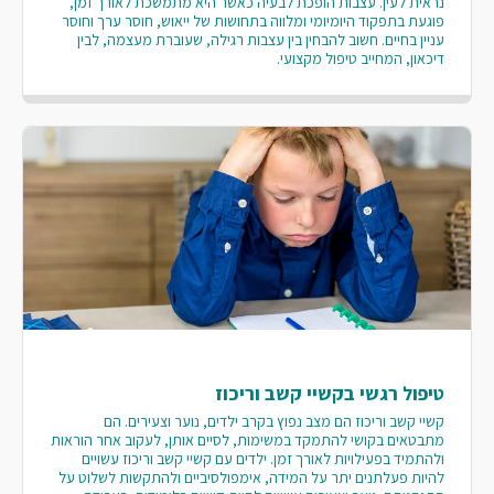
נראית לעין. עצבות הופכת לבעיה כאשר היא מתמשכת לאורך זמן,
פוגעת בתפקוד היומיומי ומלווה בתחושות של ייאוש, חוסר ערך וחוסר
עניין בחיים. חשוב להבחין בין עצבות רגילה, שעוברת מעצמה, לבין
דיכאון, המחייב טיפול מקצועי.
טיפול רגשי בקשיי קשב וריכוז
קשיי קשב וריכוז הם מצב נפוץ בקרב ילדים, נוער וצעירים. הם
מתבטאים בקושי להתמקד במשימות, לסיים אותן, לעקוב אחר הוראות
ולהתמיד בפעילויות לאורך זמן. ילדים עם קשיי קשב וריכוז עשויים
להיות פעלתנים יתר על המידה, אימפולסיביים ולהתקשות לשלוט על