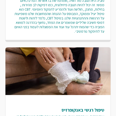
פוביה היא תגובה מול חוויה ,שמתפרשת בראשו של הפרט כאיום
ממשי. זה יכול להיות תגובה פיזיולוגית, כמו דפיקות לב מהירות ,
בחילות, מחנק , חולשה ועוד ולהפריע לתפקוד היומיומי. CBT הוא
טיפול יעיל וממוקד, המבוסס על ההנחה שהמחשבות שלנו משפיעות
על הרגשות וההתנהגויות שלנו. בטיפול CBT, נלמד לזהות ולשנות
דפוסי חשיבה שליליים שמשמרים את הפחד, נחשף בהדרגה למושא
הפוביה כדי שהמוח יתרגל עוד ועוד את המסוגלות לעמוד בפני האיום
עד לתיפקוד נורמטיבי .
טיפול רגשי באנקופרזיס